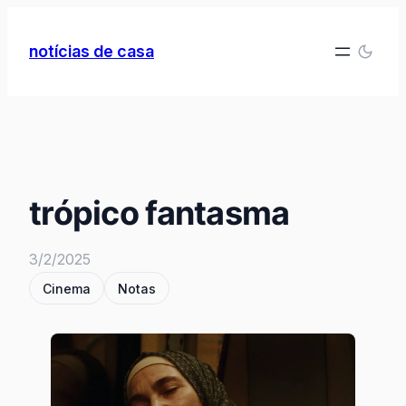
Pular
para
notícias de casa
o
conteúdo
trópico fantasma
3/2/2025
Cinema
Notas