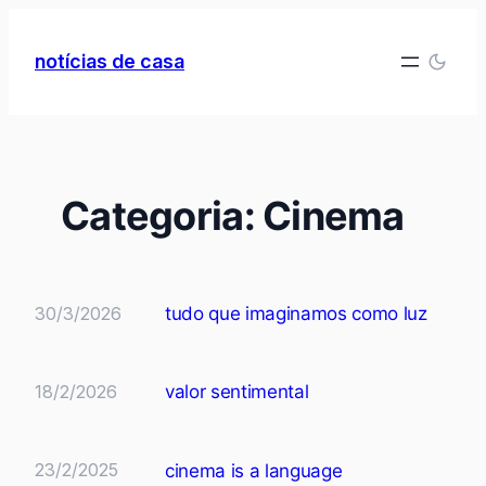
Pular
para
notícias de casa
o
conteúdo
Categoria:
Cinema
30/3/2026
tudo que imaginamos como luz
18/2/2026
valor sentimental
23/2/2025
cinema is a language