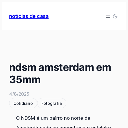
Pular
para
notícias de casa
o
conteúdo
ndsm amsterdam em
35mm
4/8/2025
Cotidiano
Fotografia
O NDSM é um bairro no norte de
Amsterdã onde se encontrava o estaleiro