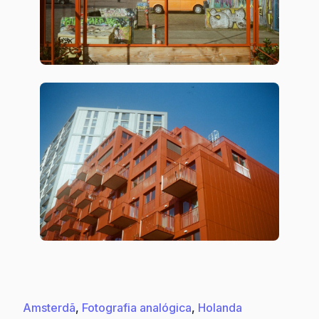
Amsterdã
, 
Fotografia analógica
, 
Holanda