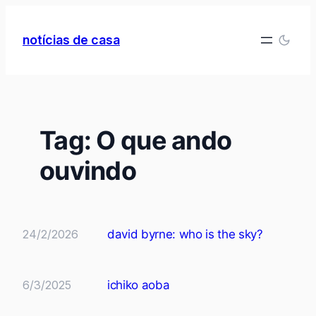
Pular
para
notícias de casa
o
conteúdo
Tag:
O que ando
ouvindo
24/2/2026
david byrne: who is the sky?
6/3/2025
ichiko aoba