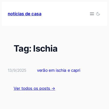
Pular
para
notícias de casa
o
conteúdo
Tag:
Ischia
13/9/2025
verão em ischia e capri
Ver todos os posts →